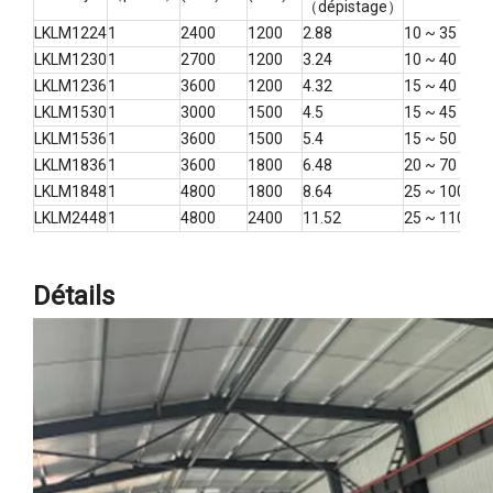
（dépistage）
LKLM1224
1
2400
1200
2.88
10 ~ 35
<50
LKLM1230
1
2700
1200
3.24
10 ~ 40
<50
LKLM1236
1
3600
1200
4.32
15 ~ 40
<50
LKLM1530
1
3000
1500
4.5
15 ~ 45
<50
LKLM1536
1
3600
1500
5.4
15 ~ 50
<50
LKLM1836
1
3600
1800
6.48
20 ~ 70
<50
LKLM1848
1
4800
1800
8.64
25 ~ 100
<50
LKLM2448
1
4800
2400
11.52
25 ~ 110
<50
Détails