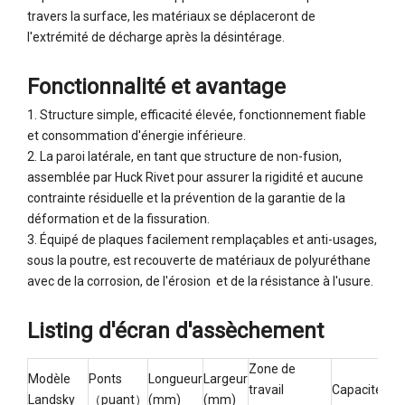
travers la surface, les matériaux se déplaceront de
l'extrémité de décharge après la désintérage.
Fonctionnalité et avantage
1. Structure simple, efficacité élevée, fonctionnement fiable
et consommation d'énergie inférieure.
2. La paroi latérale, en tant que structure de non-fusion,
assemblée par Huck Rivet pour assurer la rigidité et aucune
contrainte résiduelle et la prévention de la garantie de la
déformation et de la fissuration.
3. Équipé de plaques facilement remplaçables et anti-usages,
sous la poutre, est recouverte de matériaux de polyuréthane
avec de la corrosion, de l'érosion et de la résistance à l'usure.
Listing d'écran d'assèchement
Zone de
Modèle
Ponts
Longueur
Largeur
Tail
travail
Capacité
Landsky
（puant）
(mm)
(mm)
d'a