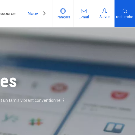
ssource
Nouvelles
Contactez-Nous
Suivre​​​​​​​
recherche
Français
E-mail
ées
et un tamis vibrant conventionnel ?