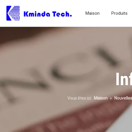
Maison
Produits
Nouvelles de production
In
Vous êtes ici:
Maison
»
Nouvelle