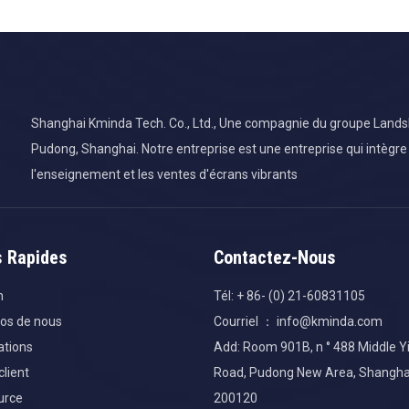
Shanghai Kminda Tech. Co., Ltd., Une compagnie du groupe Landsky,
Pudong, Shanghai. Notre entreprise est une entreprise qui intègre
l'enseignement et les ventes d'écrans vibrants
s Rapides
Contactez-Nous
n
Tél: + 86- (0) 21-60831105
os de nous
Courriel ：
info@kminda.com
ations
Add: Room 901B, n ° 488 Middle 
client
Road, Pudong New Area, Shanghai
urce
200120