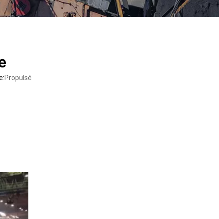
e
e:
Propulsé