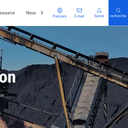
ssource
Nouvelles
Contactez-Nous
Suivre​​​​​​​
recherche
Français
E-mail
ion
sie