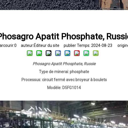
Phosagro Apatit Phosphate, Russi
rcourir:
0
auteur:Éditeur du site publier Temps: 2024-08-23 origin
Phosagro
Apatit
Phosphate, Russie
Type de minerai:
phosphate
Processus:
circuit fermé
avec
broyeur
à boulets
Modèle:
D5FG1014